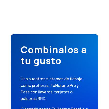
Combínalos a
tu gusto
Usa nuestros sistemas de fichaje
como prefieras, TuHorario Pro y
Pass con llaveros, tarjetas o
pulseras RFID.
O accede desde TuHorario Panel y la